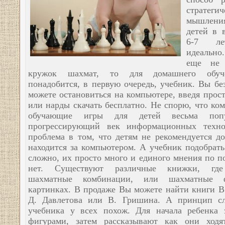
стратегич
мышлени
детей в 
6-7 ле
идеально
еще не 
кружок шахмат, то для домашнего обуч
понадобится, в первую очередь, учебник. Вы бе
можете остановиться на компьютере, введя прос
или нарды скачать бесплатно. Не спорю, что ко
обучающие игры для детей весьма поп
прогрессирующий век информационных техно
проблема в том, что детям не рекомендуется до
находится за компьютером. А учебник подобрать
сложно, их просто много и единого мнения по п
нет. Существуют различные книжки, гд
шахматные комбинации, или шахматные 
картинках. В продаже Вы можете найти книги В.
Д. Давлетова или В. Гришина. А принцип сл
учебника у всех похож. Для начала ребенка 
фигурами, затем рассказывают как они ходя