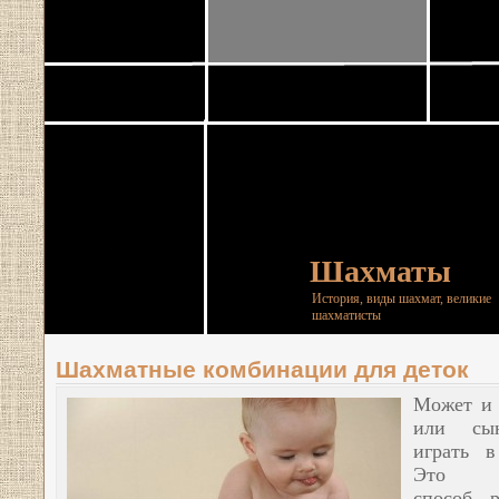
Шахматы
История, виды шахмат, великие
шахматисты
Шахматные комбинации для деток
Может и 
или сын
играть в
Это о
способ р