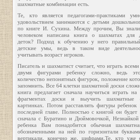
шахматные комбинации есть.
Те, кто является педагогами-практиками ум
удовольствием занимаются с детьми дошкольног
по книге И. Сухина. Между прочим, Вы знали
человеком написана книга о шахматах для д
деток? Подход к обучению у него правильны
детские умы, ведь в таком виде деятельно
учитывать возраст игроков.
Писатель и шахматист считает, что играть всем
двумя фигурами ребенку сложно, ведь эт
количество непонятных фигурок, положение кот
запомнить. Все 64 клетки шахматной доски слож
книга предлагает сначала научиться играть на
фрагментах доски и выучить шахматные
картинках. Потом расставлять фигуры ребенок 
последней главе. Полностью с книгой он будет 
сначала с Буратино и Дюймовочкой, Незнайкой 
ребенка Вам понадобится обычная шахматна
обозначенными на ней по горизонтали буквам
вертикали, конечно же, цифрами.Те, кто уже