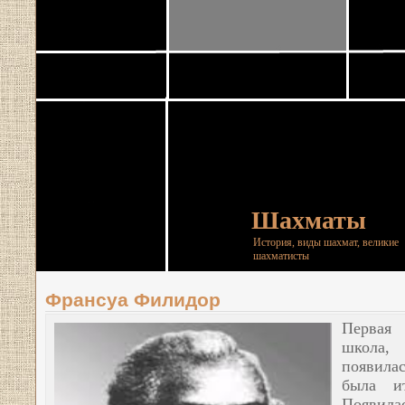
Шахматы
История, виды шахмат, великие
шахматисты
Франсуа Филидор
Первая 
школа,
появила
была
и
Появил