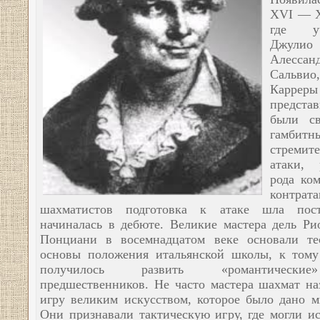
XVI — X
где уч
Джулио
Алессан
Сальвио
Карреры
предста
были св
гамбит
стремит
атаки, 
рода ко
контрата
шахматистов подготовка к атаке шла пос
начиналась в дебюте. Великие мастера дель Ри
Понциани в восемнадцатом веке основали те
основы положения итальянской школы, к том
получилось развить «романтическ
предшественников.
Не часто мастера шахмат на
игру великим искусством, которое было дано м
Они признавали тактическую игру, где могли ис