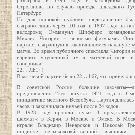
разыграна в 1796 году в загородном дво
Строганова по случаю приезда шведского Гу
Петербург.
Но для широкой публики представление был
сыграно лишь через 101 год, в 1897 году на пе
велодроме; Эммануил Шифферс командова
Михаил Чигорин – черными фигурами. Они 
партию, сыгранную в закончившемся накануне 
матче. Во время публичного спектакля Чигорин 
вариант, упущенный им в матчевой игре, и 
соперника:
22… Лh1+!
В матчевой партии было 22… b6?, что привело к 
В советской России большие шахматы—л
представление 23го августа 1921 года в См
инициативе местного Всевобуча. Партия длилась
часов и закончилась ничьей после 24 ходов.
В 1923 году прошли целых 3 представлен
шахмат»: в Керчи, в Москве и Омске. В Мос
играли Владимир Ненароков и Николай Гри
стадионе сельскохозяйственной выставки