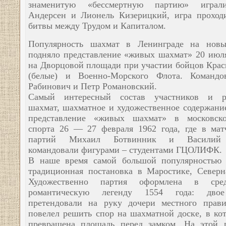
знаменитую «бессмертную партию» игра
Андерсен и Лионель Кизерицкий, игра проход
битвы между Трудом и Капиталом.
Популярность шахмат в Ленинграде на новы
подняло представление «живых шахмат» 20 июля
на Дворцовой площади при участии бойцов Кра
(белые) и Военно-Морского Флота. Командо
Рабинович и Петр Романовский.
Самый интересный состав участников и ра
шахмат, шахматное и художественное содержание
представление «живых шахмат» в московск
спорта 26 — 27 февраля 1962 года, где в мат
партий Михаил Ботвинник и Василий
командовали фигурами – студентами ГЦОЛИФК.
В наше время самой большой популярностью 
традиционная постановка в Маростике, Северн
Художественно партия оформлена в сред
романтическую легенду 1554 года: дво
претендовали на руку дочери местного прави
повелел решить спор на шахматной доске, в ко
превращена площадь перед замком. На этой 