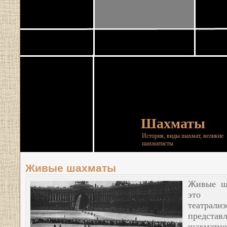
Шахматы
История, виды шахмат, великие
шахматисты
Живые шахматы
Живые ш
это
театрали
представ
шахматно