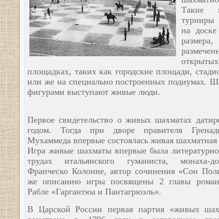
Такие ш
турниры 
на доске
размера,
размеч
открытых
площадках, таких как городские площади, стадио
или же на специально построенных подиумах. 
фигурами выступают живые люди.
Первое свидетельство о живых шахматах датир
годом. Тогда при дворе правителя Гренад
Мухаммеда впервые состоялась живая шахматная 
Игра живые шахматы впервые была литературно
трудах итальянского гуманиста, монаха-до
Франческо Колонне, автор сочинения «Сон Пол
же описанию игры посвящены 2 главы роман
Рабле «Гаргантюа и Пантагрюэль».
В Царской России первая партия «живых шах