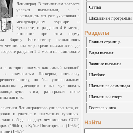
Ленинград. В пятилетнем возрасте
Статьи
увлекся шахматами, а в
шестнадцать лет уже участвовал в
Шахматные программы
международном турнире в
Бухаресте, и разделил 4–6 место,
Разделы
выполнив при этом норму
гда Борису Васильевичу исполнилось
Главная страница
лем чемпионата мира среди шахматистов до
м возрасте разделил 1–3 место на чемпионате
Виды шахмат
Заочные шахматы
ел в историю шахмат как самый молодой
и со знаменитым Ласкером, поскольку
Шахбокс
редшественнику, он был универсальным
хологом, умеющим тонко чувствовать
Шахматная олимпиада
ководствуясь этим, разыгрывал такие
Шахматный спорт
тны для них.
налистики Ленинградского университета, он
Гостевая книга
ировки и участие в шахматных турнирах.
в стали победы на двух чемпионатах СССР
Найти
рах (1964г.), в Кубке Пятигорского (1966г.)
нире (1967г.).