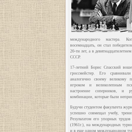
международного мастера. Ко
восемнадцать, он стал победите
20-ти лет, а в девятнадцатилетне
СССР.
17-летний Борис Спасский вош
гроссмейстер. Его сравнивал
аналогично своему великому п
игроком и великолепным пси
настроение соперников, и ру
комбинации, которые были неприя
Будучи студентом факультета жур
успешно совмещал учебу, трен
Результатом его упорных трудо
(1961г.), на международных турни
и в еще одном международном тур