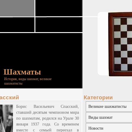
Шахматы
История, виды шахмат, великие
шахматисты
асский
Категории
Борис Васильевич Спасский,
Великие шахматисты
ставший десятым чемпионом мира
Виды шахмат
по шахматам, родился на Урале 30
января 1937 года. Со временем
Новости
вместе с семьей переехал в