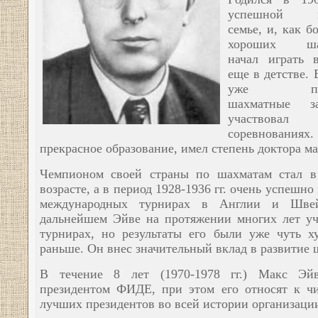
успешной ш
семье, и, как 
хороших шах
начал играть 
еще в детстве. 
уже прид
шахматные з
участво
соревнованиях
прекрасное образование, имел степень доктора м
Чемпионом своей страны по шахматам стал в
возрасте, а в период 1928-1936 гг. очень успешно
международных турнирах в Англии и Шве
дальнейшем Эйве на протяжении многих лет уч
турнирах, но результаты его были уже чуть х
раньше. Он внес значительный вклад в развитие 
В течение 8 лет (1970-1978 гг.) Макс Эйв
президентом ФИДЕ, при этом его относят к ч
лучших президентов во всей истории организаци