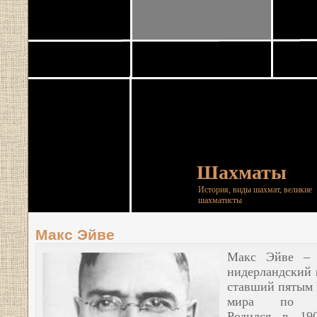
Шахматы
История, виды шахмат, великие
шахматисты
Макс Эйве
Макс Эйве – 
нидерландский 
ставший пятым
мира по ша
Родился в 19