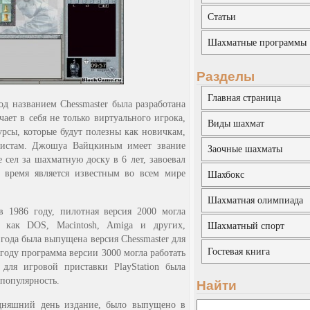
Статьи
Шахматные программы
Разделы
Главная страница
д названием Chessmaster была разработана
ет в себя не только виртуального игрока,
Виды шахмат
рсы, которые будут полезны как новичкам,
тистам. Джошуа Вайцкиным имеет звание
Заочные шахматы
 сел за шахматную доску в 6 лет, завоевал
е время является известным во всем мире
Шахбокс
Шахматная олимпиада
в 1986 году, пилотная версия 2000 могла
, как DOS, Macintosh, Amiga и других,
Шахматный спорт
 года была выпущена версия Chessmaster для
Гостевая книга
году программа версии 3000 могла работать
для игровой приставки PlayStation была
 популярность.
Найти
одняшний день издание, было выпущено в