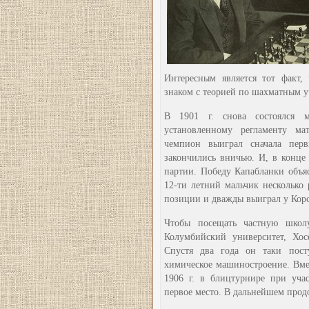
Интересным является тот факт,
знаком с теорией по шахматным 
В 1901 г. снова состоялся 
установленному регламенту м
чемпион выиграл сначала пер
закончились вничью. И, в конце 
партии. Победу Капабланки объяс
12-ти летний мальчик нескольк
позиции и дважды выиграл у Корс
Чтобы посещать частную школу
Колумбийский университет, Хос
Спустя два года он таки пост
химическое машиностроение. Вмес
1906 г. в блицтурнире при уча
первое место. В дальнейшем продо