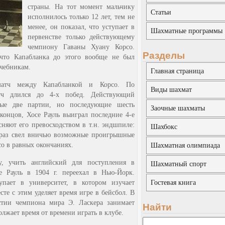
страны. На тот момент мальчику
Статьи
исполнилось только 12 лет, тем не
менее, он показал, что уступает в
Шахматные программы
первенстве только действующему
чемпиону Гаваны Хуану Корсо.
Разделы
 что Капабланка до этого вообще не был
учебникам.
Главная страница
матч между Капабланкой и Корсо. По
Виды шахмат
атч длился до 4-х побед. Действующий
вые две партии, но последующие шесть
Заочные шахматы
концов, Хосе Рауль выиграл последние 4-е
няют его превосходством в т.н. эндшпиле:
Шахбокс
о раз свел вничью возможные проигрышные
о в равных окончаниях.
Шахматная олимпиада
, учить английский для поступления в
Шахматный спорт
е Рауль в 1904 г. переехал в Нью-Йорк.
упает в университет, в котором изучает
Гостевая книга
те с этим уделяет время игре в бейсбол. В
стии чемпиона мира Э. Ласкера занимает
Найти
лжает время от времени играть в клубе.