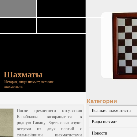
Шахматы
История, виды шахмат, великие
шахматисты
Категории
После трехлетнего отсутствия
Великие шахматисты
Капабланка возвращается в
Виды шахмат
родную Гавану. Здесь организуют
встречи из двух партий с
Новости
сильнейшими шахматистами